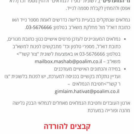
מ"המועדפים"
), לשונית "נופ"ר לגמלאים" ולהזין מספר ת.ז (ללא
אפס) ולהמתין לקבלת ססמה לנייד.
גמלאים שנתקלים בבעיית גלישה נדרשים לאמת מספר נייד ו/או
כתובת דוא"ל מול מחלקת משא"ב בטלפון:
03-5676666
.
גמלאים המעוניינים לעדכן פרטים אישיים כגון: כתובת מגורים,
כתובת דוא"ל, מספרי טלפון וכד' מתבקשים לפנות למשא"ב
בטלפון: 03-5676666 או באמצעות לשונית "צור קשר">
משא"ב –
mailbox.mashab@poalim.co.il
במידה והנתונים האישיים מעודכנים
ועדיין נתקלת בקשיים בכניסה למערכת, יש לפנות בלשונית "צו
ר קשר">חטיבת הגמלאים –
gimlaim.hativat@poalim.co.il
ארגון העובדים וחטיבת הגמלאים מאחלים לגמלאי הבנק גלישה
מהנה ופורייה במערכת
קבצים להורדה